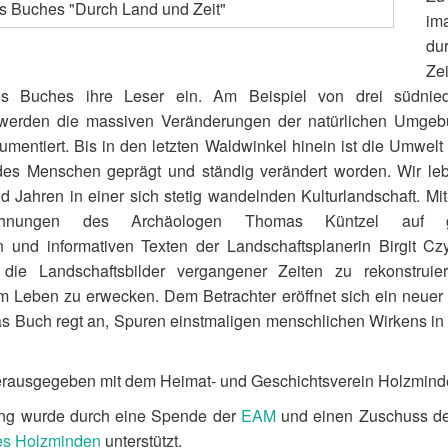
im
du
Ze
es Buches ihre Leser ein. Am Beispiel von drei südnied
werden die massiven Veränderungen der natürlichen Umge
entiert. Bis in den letzten Waldwinkel hinein ist die Umwelt 
des Menschen geprägt und ständig verändert worden. Wir lebe
d Jahren in einer sich stetig wandelnden Kulturlandschaft. Mi
chnungen des Archäologen Thomas Küntzel auf gr
n und informativen Texten der Landschaftsplanerin Birgit Czy
die Landschaftsbilder vergangener Zeiten zu rekonstrui
 Leben zu erwecken. Dem Betrachter eröffnet sich ein neuer 
 Buch regt an, Spuren einstmaligen menschlichen Wirkens in 
ausgegeben mit dem Heimat- und Geschichtsverein Holzmind
ng wurde durch eine Spende der
EAM
und einen Zuschuss d
es Holzminden
unterstützt.