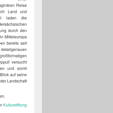
aginären Reise
rch Land und
it laden die
ersächsischen
bung durch den
in Mitteleuropa
n bereits seit
t detailgenauen
oßformatigen
ppull versucht
eren und somit
Blick auf seine
der Landschaft
en.
er
Kulturstiftung