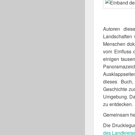
Autoren dies
Landschaften 
Menschen dokum
vom Einfluss 
einigen tausen
Panoramazei
Ausklappseite
dieses Buch, 
Geschichte zum
Umgebung. Das
zu entdecken.
Gemeinsam her
Die Drucklegu
des Landkreis