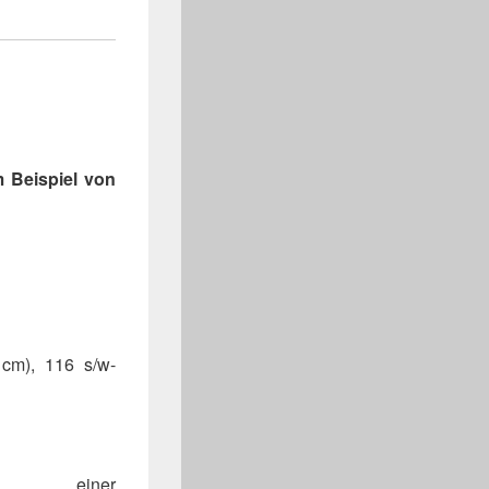
m Beispiel von
cm), 116 s/w-
u einer