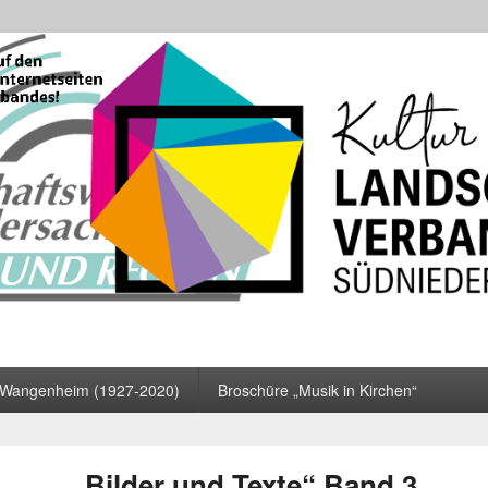
haftsverband Südnieders
ür regionale Kulturförderung
n Wangenheim (1927-2020)
Broschüre „Musik in Kirchen“
„Bilder und Texte“ Band 3