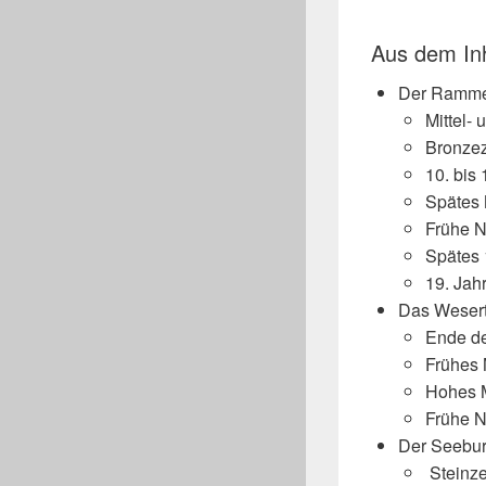
Aus dem Inh
Der Rammel
Mittel- 
Bronzez
10. bis
Spätes M
Frühe N
Spätes 
19. Jah
Das Wesert
Ende der
Frühes M
Hohes M
Frühe N
Der Seebur
Steinze